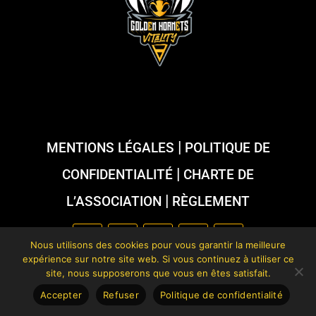
Se souvenir de moi
CONNEXION
Mot de passe oublié?
|
MENTIONS LÉGALES
POLITIQUE DE
|
CONFIDENTIALITÉ
CHARTE DE
|
L’ASSOCIATION
RÈGLEMENT
Nous utilisons des cookies pour vous garantir la meilleure
expérience sur notre site web. Si vous continuez à utiliser ce
site, nous supposerons que vous en êtes satisfait.
©
GOLDEN HORNETS
2025, TOUS DROITS RÉSERVÉS
Accepter
Refuser
Politique de confidentialité